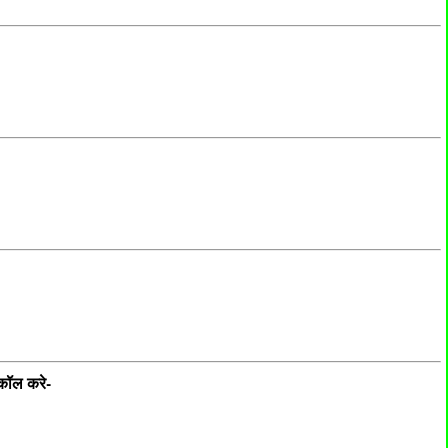
कॉल करे-