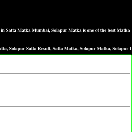
 in Satta Matka Mumbai, Solapur Matka is one of the best Matka
apur Satta Result, Satta Matka, Solapur Matka, Solapur Live M