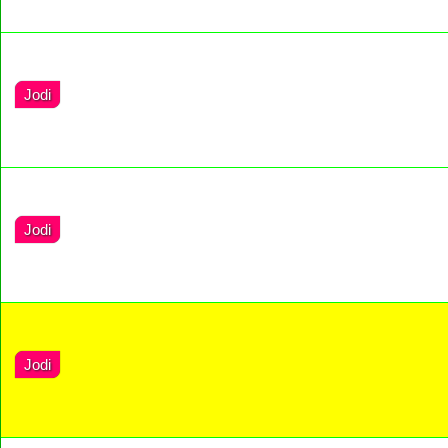
Jodi
Jodi
Jodi