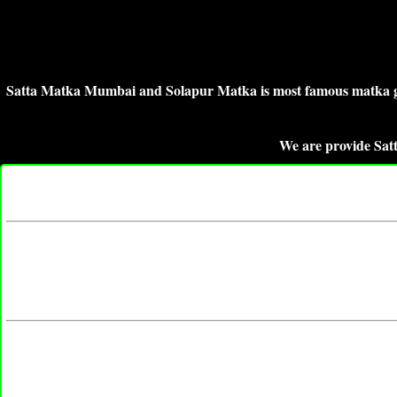
Satta Matka Mumbai and Solapur Matka is most famous matka gam
We are provide Satta Matka