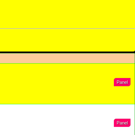
Panel
Panel