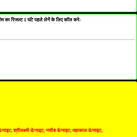
 गेम का रिजल्ट 1 घंटे पहले लेनें के लिए कॉल करे-
 डे/नाइट, श्रीलक्ष्मी डे/नाइट, नसीब डे/नाइट, महाकाल डे/नाइट,