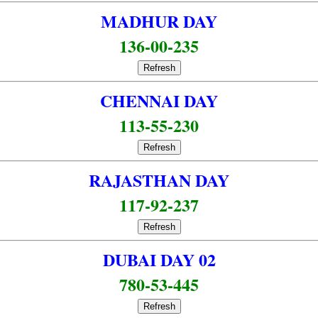
MADHUR DAY
136-00-235
Refresh
CHENNAI DAY
113-55-230
Refresh
RAJASTHAN DAY
117-92-237
Refresh
DUBAI DAY 02
780-53-445
Refresh