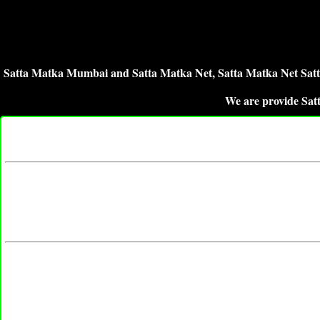
Satta Matka Mumbai and Satta Matka Net, Satta Matka Net Satta
We are provide Satta Matka