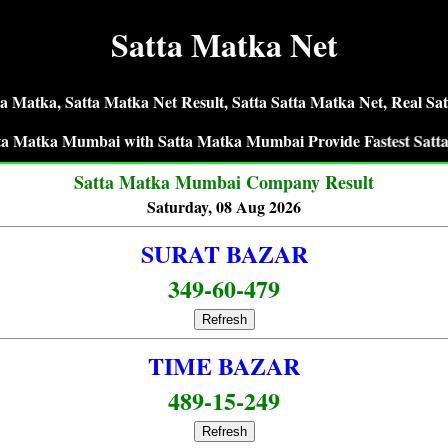
Satta Matka Net
 Matka, Satta Matka Net Result, Satta Satta Matka Net, Real S
 Mumbai with Satta Matka Mumbai Provide Fastest Satta Matka N
Satta Matka Mumbai Company Result
Saturday, 08 Aug 2026
SURAT BAZAR
349-60-479
Refresh
TIME BAZAR
489-15-249
Refresh