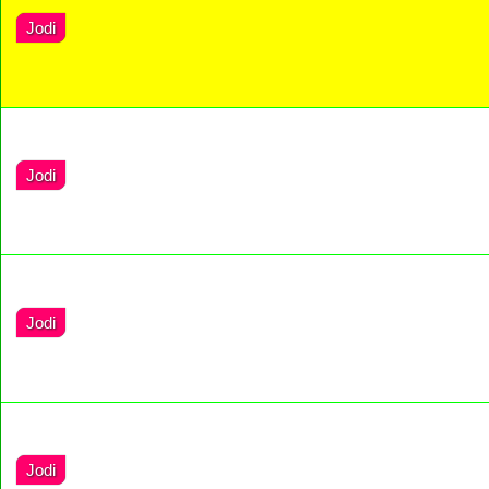
Jodi
Jodi
Jodi
Jodi