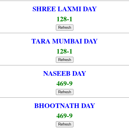
SHREE LAXMI DAY
128-1
Refresh
TARA MUMBAI DAY
128-1
Refresh
NASEEB DAY
469-9
Refresh
BHOOTNATH DAY
469-9
Refresh