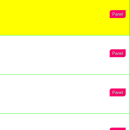
Panel
Panel
Panel