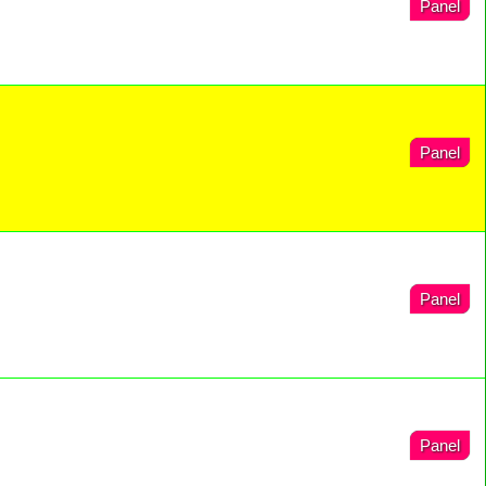
Panel
Panel
Panel
Panel