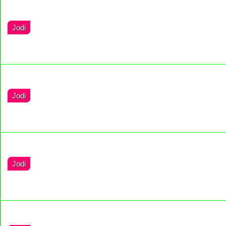
Jodi
Jodi
Jodi