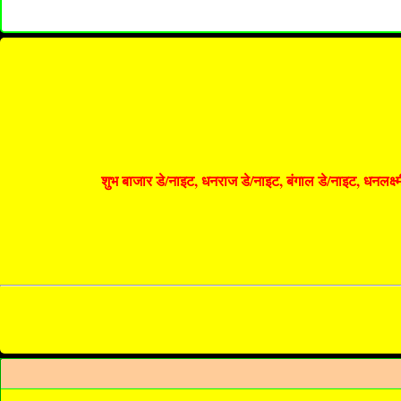
शुभ बाजार डे/नाइट, धनराज डे/नाइट, बंगाल डे/नाइट, धनलक्ष्मी 