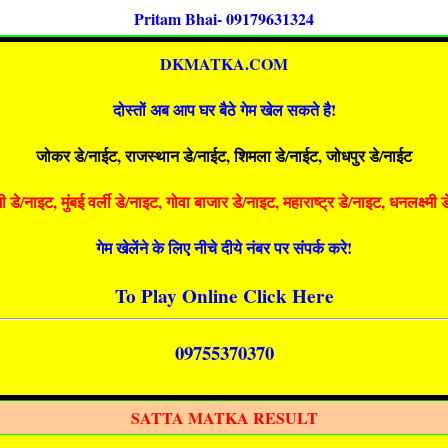
Pritam Bhai- 09179631324
DKMATKA.COM
दोस्तों अब आप घर बैठे गेम खेल सकते है!
जोकर डे/नाईट, राजस्थान डे/नाईट, शिमला डे/नाईट, जोधपुर डे/नाईट
डे/नाइट, मुंबई वर्ली डे/नाइट, गोवा बाजार डे/नाइट, महाराष्ट्र डे/नाइट, धनलक्ष्मी
गेम खेलेंने के लिए नीचे दीये नंबर पर संपर्क करे!
To Play Online Click Here
09755370370
SATTA MATKA RESULT