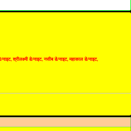
 डे/नाइट, श्रीलक्ष्मी डे/नाइट, नसीब डे/नाइट, महाकाल डे/नाइट,