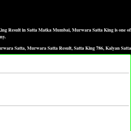
ing Result in Satta Matka Mumbai, Murwara Satta King is one of
ny.
ta, Murwara Satta Result, Satta King 786, Kalyan Satta King, 