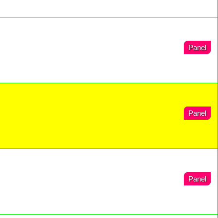
Panel
Panel
Panel