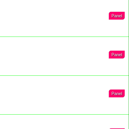
Panel
Panel
Panel