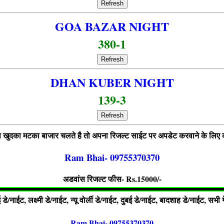
Refresh
GOA BAZAR NIGHT
380-1
Refresh
DHAN KUBER NIGHT
139-3
Refresh
खुदका मटका बाजार चलते है तो अपना रिजल्ट साईट पर अपडेट करवाने के लिए 
Ram Bhai- 09755370370
अडवांस रिजल्ट फीस- Rs.15000/-
 डे/नाईट, लक्ष्मी डे/नाईट, न्यू वोर्ली डे/नाईट, दुबई डे/नाईट, बादशाह डे/नाईट, सभी
Ram Bhai- 09755370370