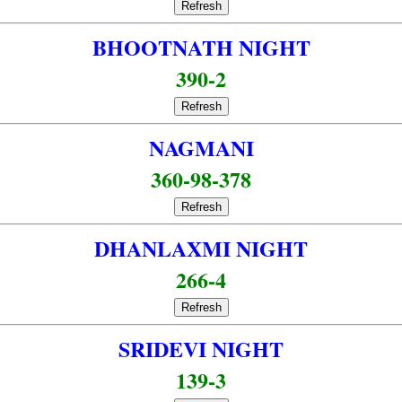
Refresh
BHOOTNATH NIGHT
390-2
Refresh
NAGMANI
360-98-378
Refresh
DHANLAXMI NIGHT
266-4
Refresh
SRIDEVI NIGHT
139-3