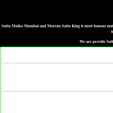
Satta Matka Mumbai and Morena Satta King is most famous matka
We are provide Satta Matka