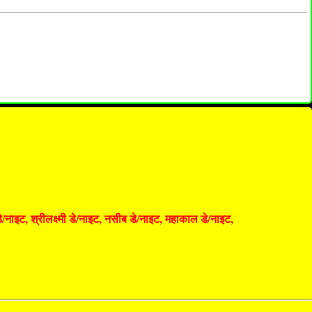
 डे/नाइट, श्रीलक्ष्मी डे/नाइट, नसीब डे/नाइट, महाकाल डे/नाइट,