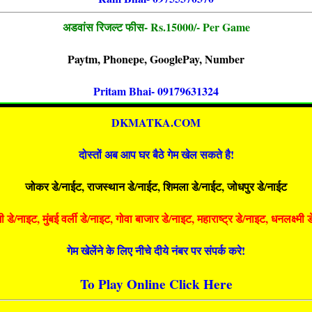
अडवांस रिजल्ट फीस- Rs.15000/- Per Game
Paytm, Phonepe, GooglePay, Number
Pritam Bhai- 09179631324
DKMATKA.COM
दोस्तों अब आप घर बैठे गेम खेल सकते है!
जोकर डे/नाईट, राजस्थान डे/नाईट, शिमला डे/नाईट, जोधपुर डे/नाईट
डे/नाइट, मुंबई वर्ली डे/नाइट, गोवा बाजार डे/नाइट, महाराष्ट्र डे/नाइट, धनलक्ष्मी
गेम खेलेंने के लिए नीचे दीये नंबर पर संपर्क करे!
To Play Online Click Here