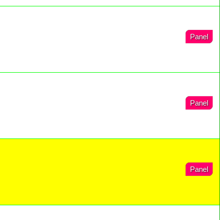
Panel
Panel
Panel