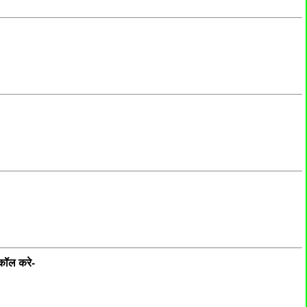
कॉल करे-