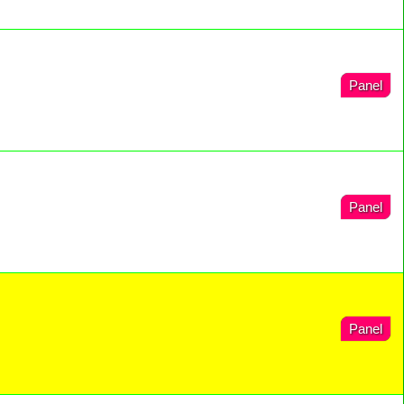
Panel
Panel
Panel