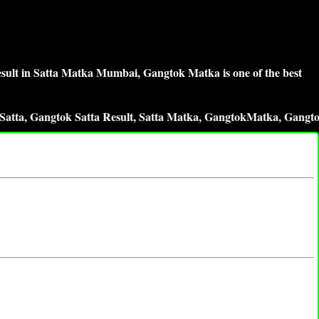
ult in Satta Matka Mumbai, Gangtok Matka is one of the best
angtok Satta Result, Satta Matka, GangtokMatka, Gangtok Live