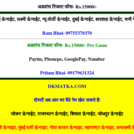
अडवांस रिजल्ट फीस- Rs.15000/-
 डे/नाईट, लक्ष्मी डे/नाईट, न्यू वोर्ली डे/नाईट, दुबई डे/नाईट, बादशाह डे/नाईट, सभी
Ram Bhai- 09755370370
अडवांस रिजल्ट फीस- Rs.15000/- Per Game
Paytm, Phonepe, GooglePay, Number
Pritam Bhai- 09179631324
DKMATKA.COM
दोस्तों अब आप घर बैठे गेम खेल सकते है!
जोकर डे/नाईट, राजस्थान डे/नाईट, शिमला डे/नाईट, जोधपुर डे/नाईट
डे/नाइट, मुंबई वर्ली डे/नाइट, गोवा बाजार डे/नाइट, महाराष्ट्र डे/नाइट, धनलक्ष्मी