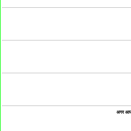
अगर आप 