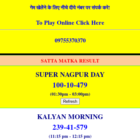
गेम खेलेंने के लिए नीचे दीये नंबर पर संपर्क करे!
To Play Online Click Here
09755370370
SATTA MATKA RESULT
SUPER NAGPUR DAY
100-10-479
(01:30pm - 03:00pm)
Refresh
KALYAN MORNING
239-41-579
(11:15 pm - 12:15 pm)