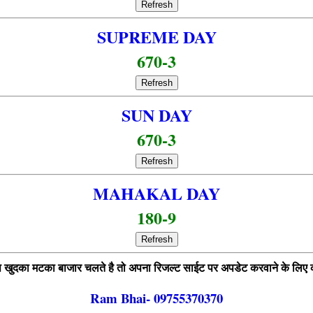
Refresh
SUPREME DAY
670-3
Refresh
SUN DAY
670-3
Refresh
MAHAKAL DAY
180-9
Refresh
खुदका मटका बाजार चलते है तो अपना रिजल्ट साईट पर अपडेट करवाने के लिए 
Ram Bhai- 09755370370