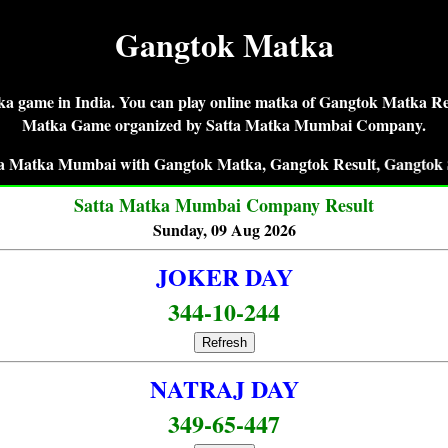
Gangtok Matka
game in India. You can play online matka of Gangtok Matka Res
Matka Game organized by Satta Matka Mumbai Company.
 Mumbai with Gangtok Matka, Gangtok Result, Gangtok Satta, G
Satta Matka Mumbai Company Result
Sunday, 09 Aug 2026
JOKER DAY
344-10-244
Refresh
NATRAJ DAY
349-65-447