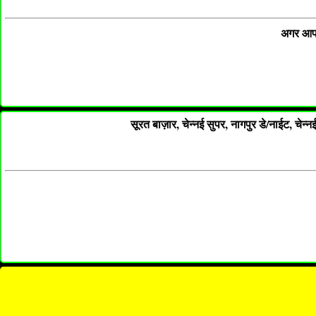
अगर आप 
सूरत बाज़ार, चेन्नई सुपर, नागपुर डे/नाईट, चेन्नई