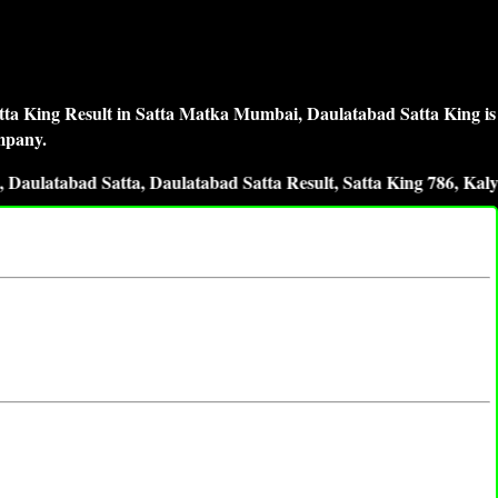
ta King Result in Satta Matka Mumbai, Daulatabad Satta King is
mpany.
ad Satta, Daulatabad Satta Result, Satta King 786, Kalyan Satta