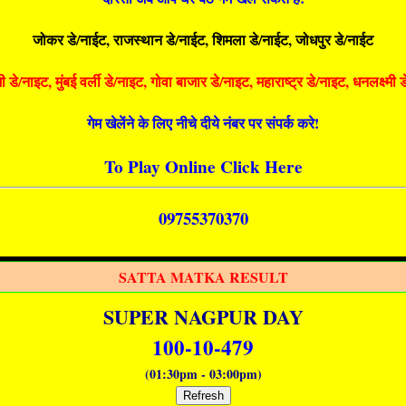
जोकर डे/नाईट, राजस्थान डे/नाईट, शिमला डे/नाईट, जोधपुर डे/नाईट
डे/नाइट, मुंबई वर्ली डे/नाइट, गोवा बाजार डे/नाइट, महाराष्ट्र डे/नाइट, धनलक्ष्मी
गेम खेलेंने के लिए नीचे दीये नंबर पर संपर्क करे!
To Play Online Click Here
09755370370
SATTA MATKA RESULT
SUPER NAGPUR DAY
100-10-479
(01:30pm - 03:00pm)
Refresh