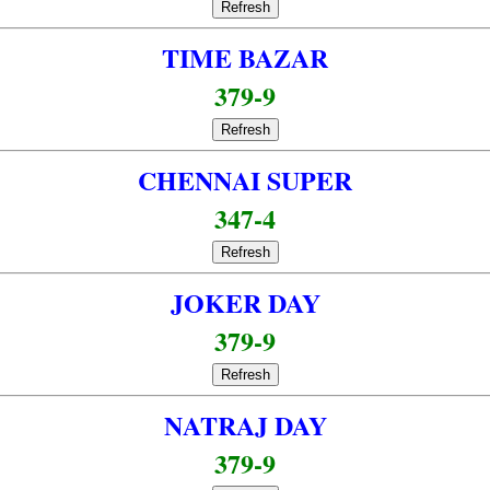
Refresh
TIME BAZAR
379-9
Refresh
CHENNAI SUPER
347-4
Refresh
JOKER DAY
379-9
Refresh
NATRAJ DAY
379-9