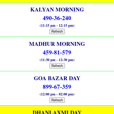
KALYAN MORNING
490-36-240
(11:15 pm - 12:15 pm)
Refresh
MADHUR MORNING
459-81-579
(11:30 pm - 12:30 pm)
Refresh
GOA BAZAR DAY
899-67-359
(12:00 pm - 02:00 pm)
Refresh
DHANLAXMI DAY