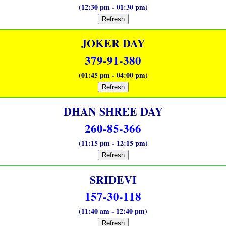
(12:30 pm - 01:30 pm)
Refresh
JOKER DAY
379-91-380
(01:45 pm - 04:00 pm)
Refresh
DHAN SHREE DAY
260-85-366
(11:15 pm - 12:15 pm)
Refresh
SRIDEVI
157-30-118
(11:40 am - 12:40 pm)
Refresh