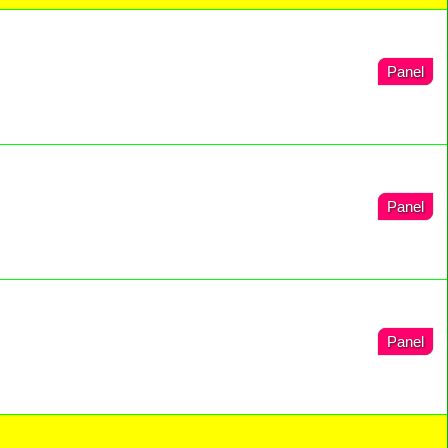
Panel
Panel
Panel