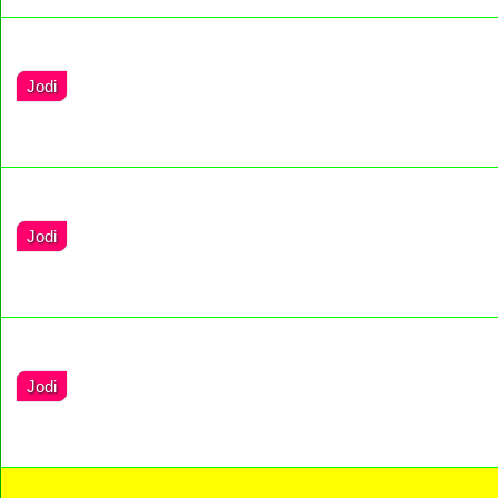
Jodi
Jodi
Jodi