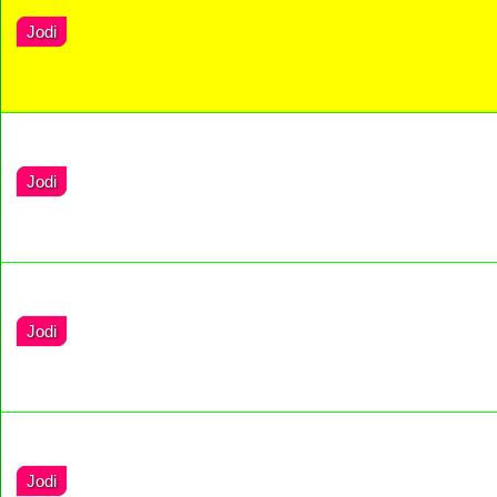
Jodi
Jodi
Jodi
Jodi