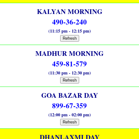
KALYAN MORNING
490-36-240
(11:15 pm - 12:15 pm)
Refresh
MADHUR MORNING
459-81-579
(11:30 pm - 12:30 pm)
Refresh
GOA BAZAR DAY
899-67-359
(12:00 pm - 02:00 pm)
Refresh
DHANLAXMI DAY