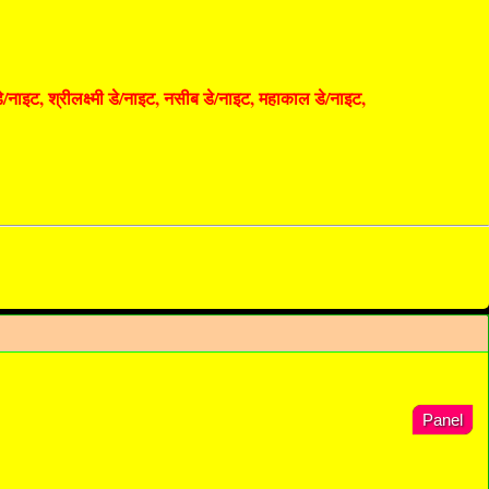
 डे/नाइट, श्रीलक्ष्मी डे/नाइट, नसीब डे/नाइट, महाकाल डे/नाइट,
Panel