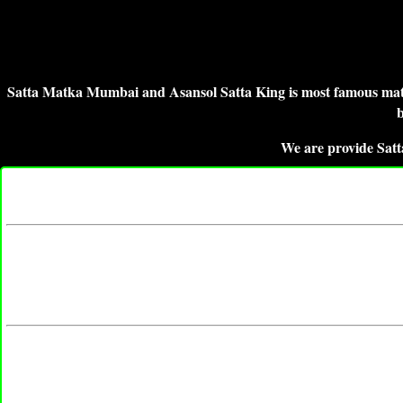
Satta Matka Mumbai and Asansol Satta King is most famous matka
We are provide Satta Matka M