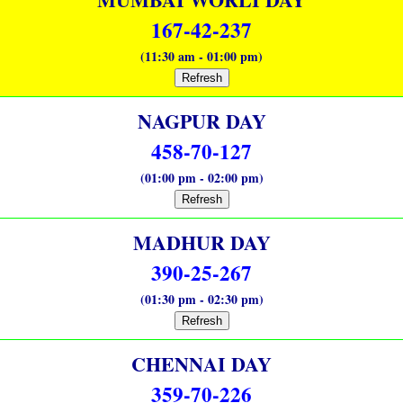
167-42-237
(11:30 am - 01:00 pm)
Refresh
NAGPUR DAY
458-70-127
(01:00 pm - 02:00 pm)
Refresh
MADHUR DAY
390-25-267
(01:30 pm - 02:30 pm)
Refresh
CHENNAI DAY
359-70-226