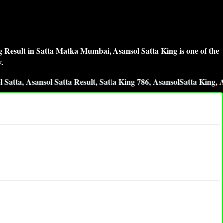
 Result in Satta Matka Mumbai, Asansol Satta King is one of the
.
ansol Satta Result, Satta King 786, AsansolSatta King, Asansol L