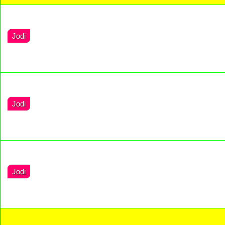
Jodi
Jodi
Jodi