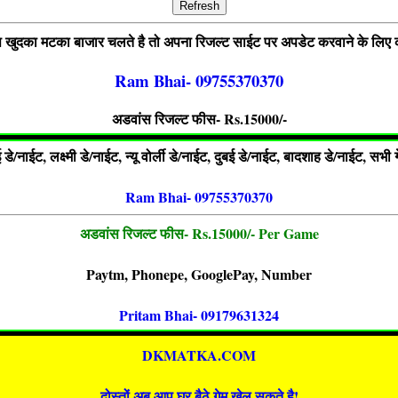
Refresh
खुदका मटका बाजार चलते है तो अपना रिजल्ट साईट पर अपडेट करवाने के लिए 
Ram Bhai- 09755370370
अडवांस रिजल्ट फीस- Rs.15000/-
 डे/नाईट, लक्ष्मी डे/नाईट, न्यू वोर्ली डे/नाईट, दुबई डे/नाईट, बादशाह डे/नाईट, सभी
Ram Bhai- 09755370370
अडवांस रिजल्ट फीस- Rs.15000/- Per Game
Paytm, Phonepe, GooglePay, Number
Pritam Bhai- 09179631324
DKMATKA.COM
दोस्तों अब आप घर बैठे गेम खेल सकते है!