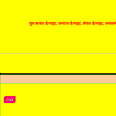
शुभ बाजार डे/नाइट, धनराज डे/नाइट, बंगाल डे/नाइट, धनलक्ष्मी 
Jodi