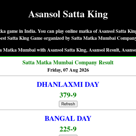
Asansol Satta King
 game in India. You can play online matka of Asansol Satta King
best Satta King Game organized by Satta Matka Mumbai Company
umbai with Asansol Satta King, Asansol Result, Asansol Satta, As
Satta Matka Mumbai Company Result
Friday, 07 Aug 2026
DHANLAXMI DAY
379-9
Refresh
BANGAL DAY
225-9